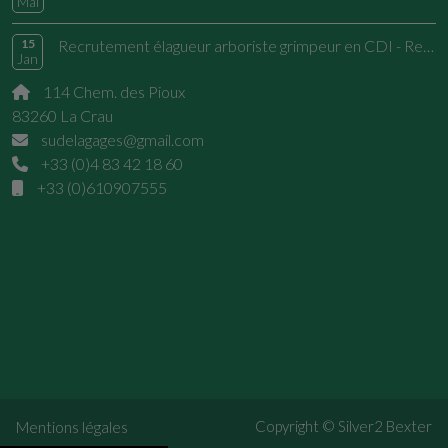
Mai
15
Recrutement élagueur arboriste grimpeur en CDI - Rejoignez une équipe passionnée
Jan
114 Chem. des Pioux
83260 La Crau
sudelagages@gmail.com
+33 (0)4 83 42 18 60
+33 (0)610907555
Copyright © Silver2
Bexter
Mentions légales