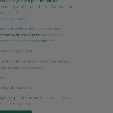
et de l’Agrément pour le contrôle
 sont obligatoires pour toutes interventions
ncre coloré.
ré du platane) ›
ur les produits à utiliser et la méthode
nfestation de vos végétaux
et après un
erne les palmiers et les platanes.
erts le cas échéant
u sortant du champ de nos compétences,
 des experts arboricoles :
IBA
 de professionnels).
mplétée par des mesures ou des analyses,
lan de traitement.