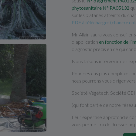
sous le
N° d’agrément PA01325 
phytosanitaire N° PA05132
qui
sur les platanes atteints du cha
PDF à télécharger (chancre colo
Mr Allain saura vous conseiller s
d’application
en fonction de l’i
diagnostic précis en ce qui conc
Nous faisons intervenir des exp
Pour des cas plus complexes o
nous pourrons vous diriger vers
Société Végétech, Société CE
(qui font partie de notre réseau
Leur expertise approfondie co
vous permettra de dresser un p